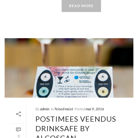
READ MORE
By
admin
In
Teised meist
Posted
mai 9, 2016
POSTIMEES VEENDUS
DRINKSAFE BY
ALCOSCAN
0