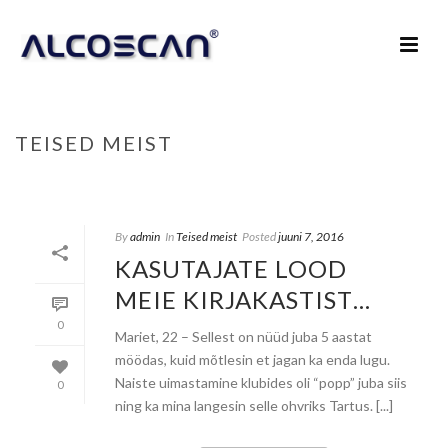
TEISED MEIST
HOME
/
TEISED MEIST
By
admin
In
Teised meist
Posted
juuni 7, 2016
KASUTAJATE LOOD
MEIE KIRJAKASTIST…
0
Mariet, 22 – Sellest on nüüd juba 5 aastat
möödas, kuid mõtlesin et jagan ka enda lugu.
Naiste uimastamine klubides oli “popp” juba siis
0
ning ka mina langesin selle ohvriks Tartus. [...]