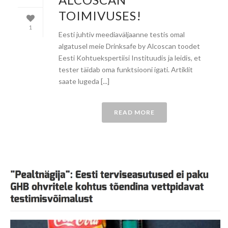
TOIMIVUSES!
1
Eesti juhtiv meediaväljaanne testis omal
algatusel meie Drinksafe by Alcoscan toodet
Eesti Kohtuekspertiisi Instituudis ja leidis, et
tester täidab oma funktsiooni igati. Artiklit
saate lugeda [...]
READ MORE