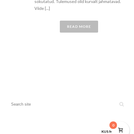
sokutatud. Tulemused olid kurvalt jahmatavad.
Viide [...]
READ MORE
OTSI
KUS ME ASUME
0
KUS ME ASUME