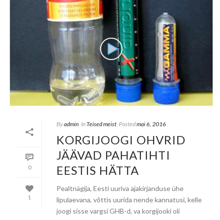
By
admin
In
Teised meist
Posted
mai 6, 2016
KORGIJOOGI OHVRID
JÄÄVAD PAHATIHTI
EESTIS HÄTTA
0
Pealtnägija, Eesti uuriva ajakirjanduse ühe
1
lipulaevana, võttis uurida nende kannatusi, kelle
joogi sisse vargsi GHB-d, va korgijooki oli