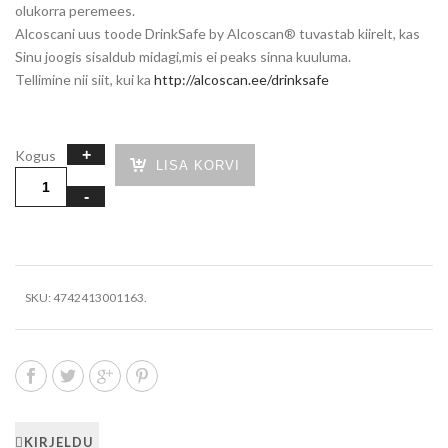
olukorra peremees.
Alcoscani uus toode DrinkSafe by Alcoscan® tuvastab kiirelt, kas
Sinu joogis sisaldub midagi,mis ei peaks sinna kuuluma.
Tellimine nii siit, kui ka
http://alcoscan.ee/drinksafe
Kogus
LISA KORVI
SKU:
4742413001163
.
KIRJELDU