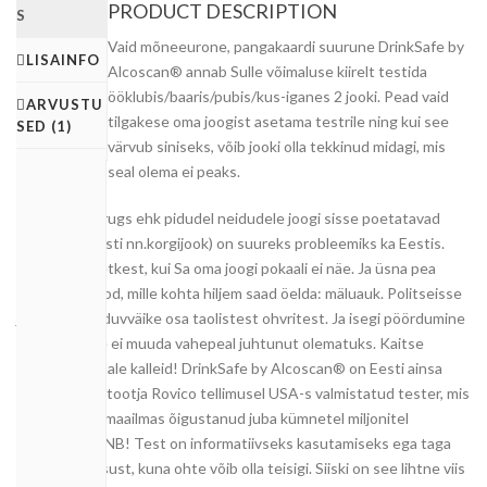
PRODUCT DESCRIPTION
S
Vaid mõneeurone, pangakaardi suurune DrinkSafe by
LISAINFO
Alcoscan® annab Sulle võimaluse kiirelt testida
ööklubis/baaris/pubis/kus-iganes 2 jooki. Pead vaid
ARVUSTU
tilgakese oma joogist asetama testrile ning kui see
SED (1)
värvub siniseks, võib jooki olla tekkinud midagi, mis
seal olema ei peaks.
Date Rape Drugs ehk pidudel neidudele joogi sisse poetatavad
ained (enamasti nn.korgijook) on suureks probleemiks ka Eestis.
Piisab vaid hetkest, kui Sa oma joogi pokaali ei näe. Ja üsna pea
saabub periood, mille kohta hiljem saad öelda: mäluauk. Politseisse
jõuab vaid kaduvväike osa taolistest ohvritest. Ja isegi pöördumine
politsei poole ei muuda vahepeal juhtunut olematuks. Kaitse
ennast ja endale kalleid! DrinkSafe by Alcoscan® on Eesti ainsa
alkomeetrite tootja Rovico tellimusel USA-s valmistatud tester, mis
on end mujal maailmas õigustanud juba kümnetel miljonitel
pidutsejatel. NB! Test on informatiivseks kasutamiseks ega taga
100% turvalisust, kuna ohte võib olla teisigi. Siiski on see lihtne viis