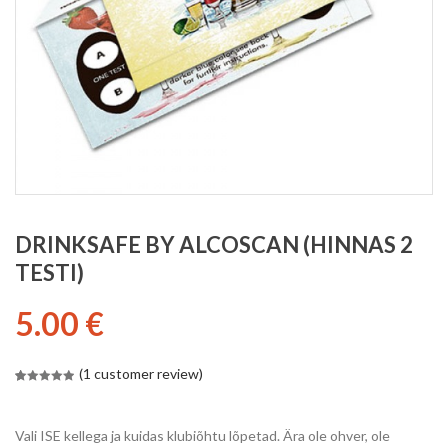
DRINKSAFE BY ALCOSCAN (HINNAS 2
TESTI)
5.00
€
(
1
customer review)
5.00
5
1
out of
based on
customer
rating
Vali ISE kellega ja kuidas klubiõhtu lõpetad. Ära ole ohver, ole